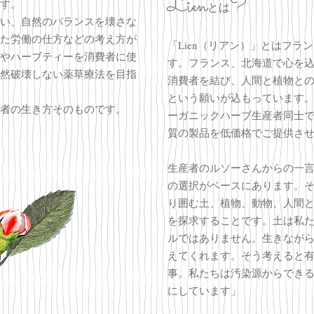
Lien
?
す。
とは
い、自然のバランスを壊さな
た労働の仕方などの考え方が
「Lien（リアン）」とはフラ
やハーブティーを消費者に使
す。フランス、北海道で心を
然破壊しない薬草療法を目指
消費者を結び、人間と植物と
という願いが込もっています
者の生き方そのものです。
ーガニックハーブ生産者同士
質の製品を低価格でご提供さ
生産者のルソーさんからの一
の選択がベースにあります。
り囲む土、植物、動物、人間
を探求することです。土は私
ルではありません。生きなが
えてくれます。そう考えると
事。私たちは汚染源からでき
にしています」