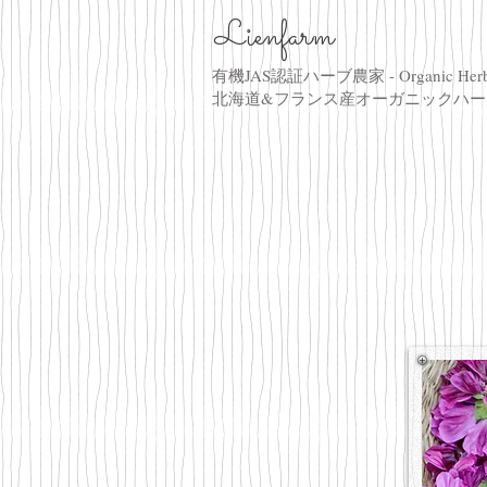
Lienfarm
有機JAS認証ハーブ農家 - Organic Her
​北海道&フランス産オーガニックハ