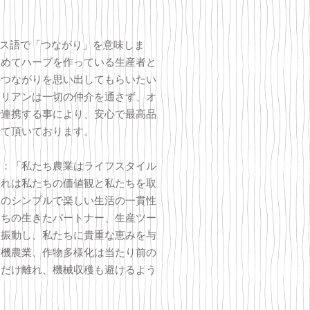
ンス語で「つながり」を意味しま
込めてハーブを作っている生産者と
のつながりを思い出してもらいたい
。リアンは一切の仲介を通さず、オ
で連携する事により、安心で最高品
せて頂いております。
言：「私たち農業はライフスタイル
それは私たちの価値観と私たちを取
とのシンプルで楽しい生活の一貫性
たちの生きたパートナー、生産ツー
ら振動し、私たちに貴重な恵みを与
有機農業、作物多様化は当たり前の
るだけ離れ、機械収穫も避けるよう