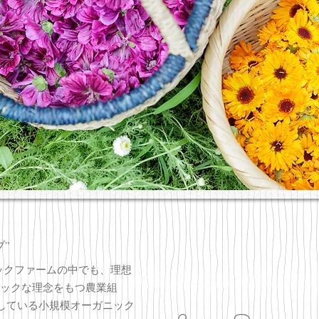
”
ックファームの中でも、理想
ックな理念をもつ農業組
s" に登録している小規模オーガニック